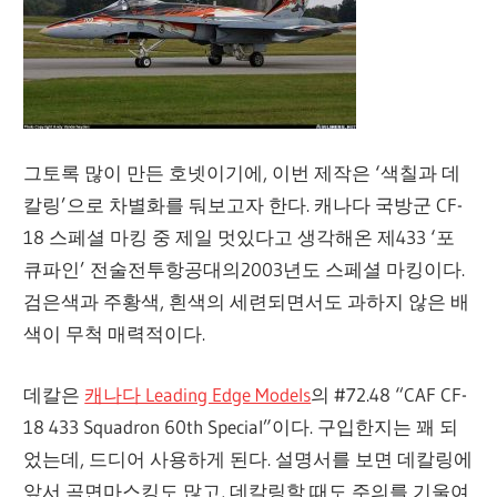
그토록 많이 만든 호넷이기에, 이번 제작은 ‘색칠과 데
칼링’으로 차별화를 둬보고자 한다. 캐나다 국방군 CF-
18 스페셜 마킹 중 제일 멋있다고 생각해온 제433 ‘포
큐파인’ 전술전투항공대의2003년도 스페셜 마킹이다.
검은색과 주황색, 흰색의 세련되면서도 과하지 않은 배
색이 무척 매력적이다.
데칼은
캐나다 Leading Edge Models
의 #72.48 “CAF CF-
18 433 Squadron 60th Special”이다. 구입한지는 꽤 되
었는데, 드디어 사용하게 된다. 설명서를 보면 데칼링에
앞서 곡면마스킹도 많고, 데칼링할 때도 주의를 기울여