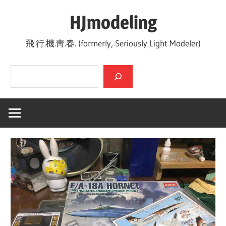
Skip
HJmodeling
to
content
飛.行.機.靑.春. (formerly, Seriously Light Modeler)
검색