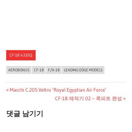
CF-18 433SQ
AEROBONUS
CF-18
F/A-18
LEADING EDGE MODELS
글
Previous
Macchi C.205 Veltro ‘Royal Egyptian Air Force’
Post:
Next
CF-18 제작기 02 – 콕피트 완성
탐
Post:
색
댓글 남기기