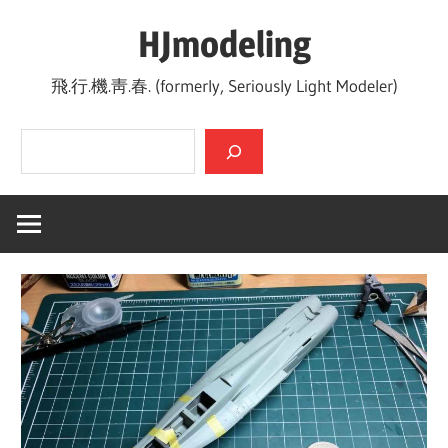
Skip
HJmodeling
to
content
飛.行.機.靑.春. (formerly, Seriously Light Modeler)
검색