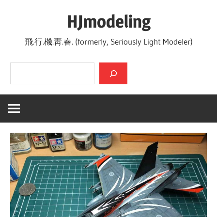
Skip
HJmodeling
to
content
飛.行.機.靑.春. (formerly, Seriously Light Modeler)
검색