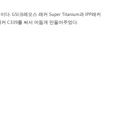
GSI크레오스 래커 Super Titanium과 IPP래커
스 래커 C339를 써서 어둡게 만들어주었다.