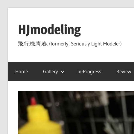
Skip
to
HJmodeling
content
飛.行.機.靑.春. (formerly, Seriously Light Modeler)
Home
Gallery
In-Progress
Review