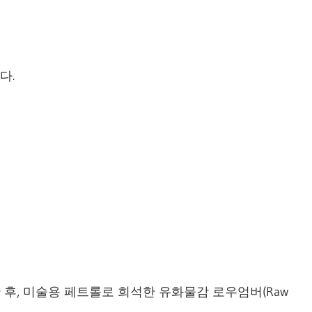
다.
후, 미술용 페트롤로 희석한 유화물감 로우엄버(Raw