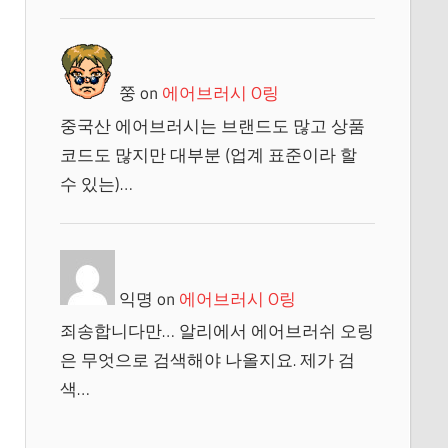
쭝
on
에어브러시 O링
중국산 에어브러시는 브랜드도 많고 상품
코드도 많지만 대부분 (업계 표준이라 할
수 있는)…
익명
on
에어브러시 O링
죄송합니다만… 알리에서 에어브러쉬 오링
은 무엇으로 검색해야 나올지요. 제가 검
색…