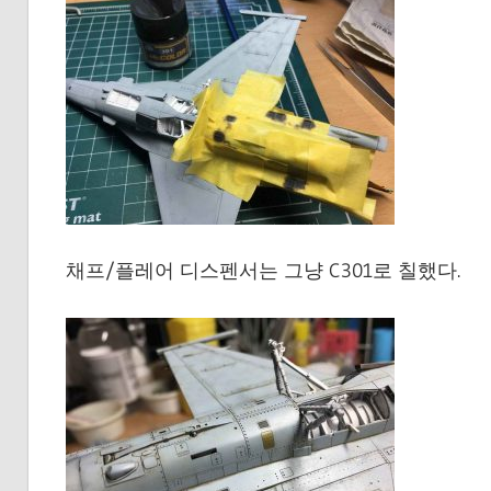
채프/플레어 디스펜서는 그냥 C301로 칠했다.