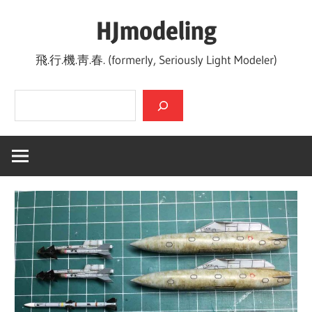
Skip
HJmodeling
to
content
飛.行.機.靑.春. (formerly, Seriously Light Modeler)
검색