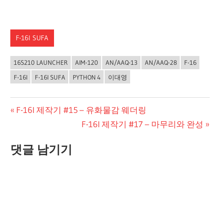
F-16I SUFA
16S210 LAUNCHER
AIM-120
AN/AAQ-13
AN/AAQ-28
F-16
F-16I
F-16I SUFA
PYTHON 4
이대영
글
Previous
F-16I 제작기 #15 – 유화물감 웨더링
Post:
Next
F-16I 제작기 #17 – 마무리와 완성
탐
Post:
색
댓글 남기기