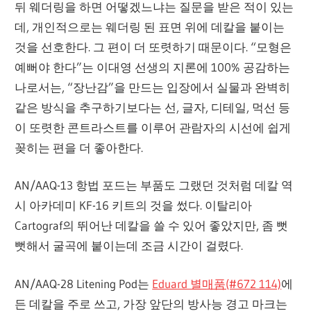
뒤 웨더링을 하면 어떻겠느냐는 질문을 받은 적이 있는
데, 개인적으로는 웨더링 된 표면 위에 데칼을 붙이는
것을 선호한다. 그 편이 더 또렷하기 때문이다. “모형은
예뻐야 한다”는 이대영 선생의 지론에 100% 공감하는
나로서는, “장난감”을 만드는 입장에서 실물과 완벽히
같은 방식을 추구하기보다는 선, 글자, 디테일, 먹선 등
이 또렷한 콘트라스트를 이루어 관람자의 시선에 쉽게
꽂히는 편을 더 좋아한다.
AN/AAQ-13 항법 포드는 부품도 그랬던 것처럼 데칼 역
시 아카데미 KF-16 키트의 것을 썼다. 이탈리아
Cartograf의 뛰어난 데칼을 쓸 수 있어 좋았지만, 좀 뻣
뻣해서 굴곡에 붙이는데 조금 시간이 걸렸다.
AN/AAQ-28 Litening Pod는
Eduard 별매품(#672 114)
에
든 데칼을 주로 쓰고, 가장 앞단의 방사능 경고 마크는