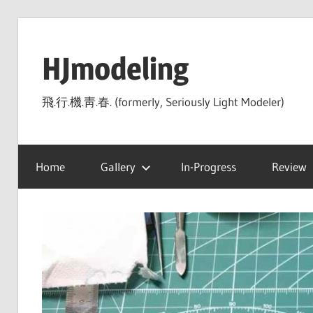
Skip
to
HJmodeling
content
飛.行.機.靑.春. (formerly, Seriously Light Modeler)
Home
Gallery
In-Progress
Review