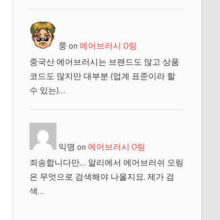
쭝
on
에어브러시 O링
중국산 에어브러시는 브랜드도 많고 상품
코드도 많지만 대부분 (업계 표준이라 할
수 있는)…
익명
on
에어브러시 O링
죄송합니다만… 알리에서 에어브러쉬 오링
은 무엇으로 검색해야 나올지요. 제가 검
색…