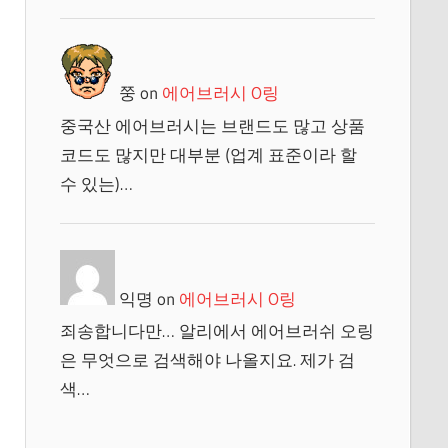
쭝
on
에어브러시 O링
중국산 에어브러시는 브랜드도 많고 상품
코드도 많지만 대부분 (업계 표준이라 할
수 있는)…
익명
on
에어브러시 O링
죄송합니다만… 알리에서 에어브러쉬 오링
은 무엇으로 검색해야 나올지요. 제가 검
색…