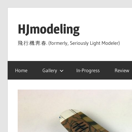
Skip
to
HJmodeling
content
飛.行.機.靑.春. (formerly, Seriously Light Modeler)
Home
Gallery
In-Progress
Review