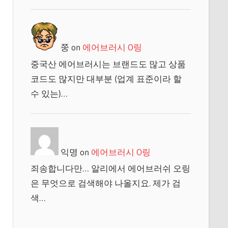
쭝
on
에어브러시 O링
중국산 에어브러시는 브랜드도 많고 상품
코드도 많지만 대부분 (업계 표준이라 할
수 있는)…
익명
on
에어브러시 O링
죄송합니다만… 알리에서 에어브러쉬 오링
은 무엇으로 검색해야 나올지요. 제가 검
색…