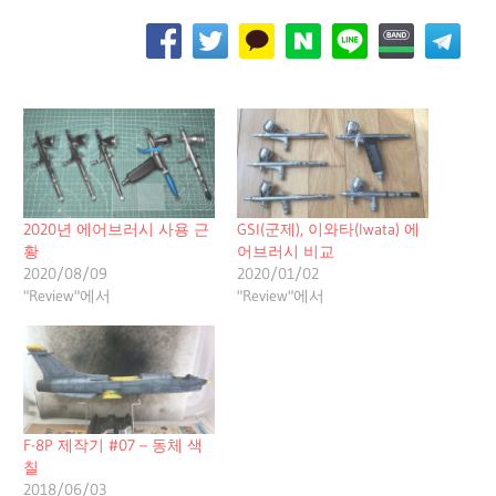
2020년 에어브러시 사용 근
GSI(군제), 이와타(Iwata) 에
황
어브러시 비교
2020/08/09
2020/01/02
"Review"에서
"Review"에서
F-8P 제작기 #07 – 동체 색
칠
2018/06/03