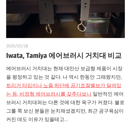
2020/05/28
쭝
Iwata, Tamiya 에어브러시 거치대 비교
에어브러시 거치대는 현재 대만산 보급형 제품이 시장
을 평정하고 있는 것 같다. 나 역시 한동안 그래왔지만,
트리거 타입이나 노즐 하단에 공기조절밸브가 달려있
는 등, 비정형 에어브러시를 갖추다보니
일반적인 에어
브러시 거치대와는 다른 것에 대한 욕구가 커졌다. 블로
그를 쭉 보신 분들은 눈치채셨겠지만, 최근 공구욕심이
커진 데도 이유가 있을테고…