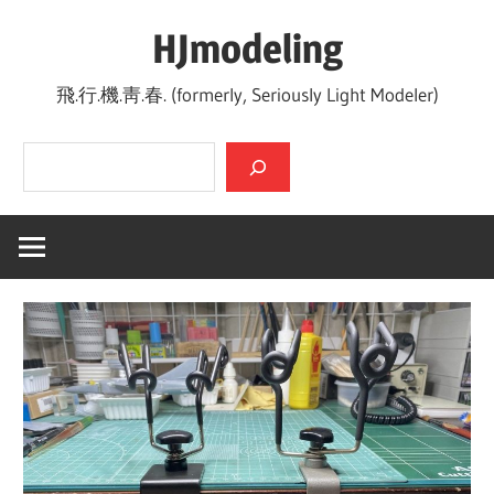
Skip
HJmodeling
to
content
飛.行.機.靑.春. (formerly, Seriously Light Modeler)
검색