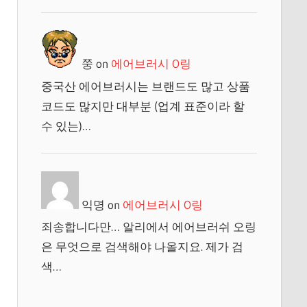
쭝
on
에어브러시 O링
중국산 에어브러시는 브랜드도 많고 상품
코드도 많지만 대부분 (업계 표준이라 할
수 있는)…
익명
on
에어브러시 O링
죄송합니다만… 알리에서 에어브러쉬 오링
은 무엇으로 검색해야 나올지요. 제가 검
색…