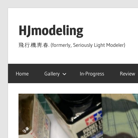
Skip
to
HJmodeling
content
飛.行.機.靑.春. (formerly, Seriously Light Modeler)
Home
Gallery
In-Progress
Review