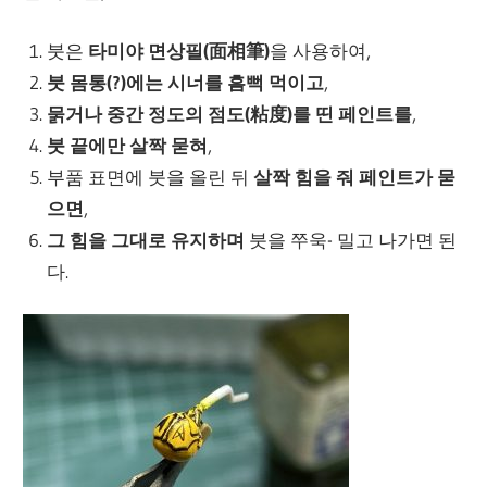
붓은
타미야 면상필(面相筆)
을 사용하여,
붓 몸통(?)에는 시너를 흠뻑 먹이고
,
묽거나 중간 정도의 점도(粘度)를 띤 페인트를
,
붓 끝에만 살짝 묻혀
,
부품 표면에 붓을 올린 뒤
살짝 힘을 줘 페인트가 묻
으면
,
그 힘을 그대로 유지하며
붓을 쭈욱- 밀고 나가면 된
다.