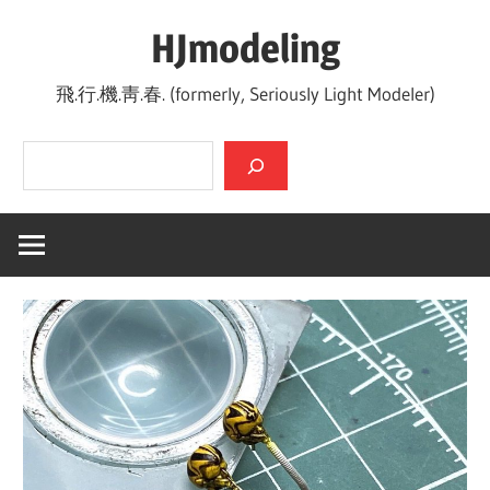
Skip
HJmodeling
to
content
飛.行.機.靑.春. (formerly, Seriously Light Modeler)
검색