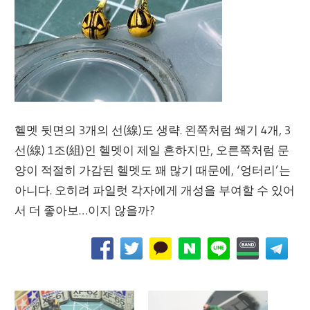
헬멧 뒷면의 3개의 선(線)도 생략. 왼쪽처럼 쐐기 4개, 3
선(線) 1조(組)인 헬멧이 제일 흔하지만, 오른쪽처럼 문
양이 적절히 가감된 헬멧도 꽤 많기 때문에, ‘엉터리’는
아니다. 오히려 파일럿 각자에게 개성을 부여할 수 있어
서 더 좋아보…이지 않을까?