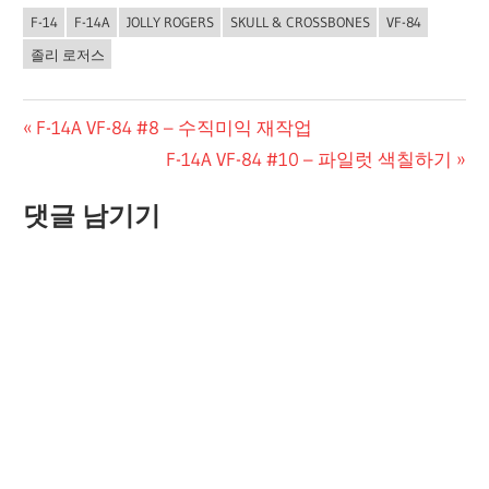
F-14
F-14A
JOLLY ROGERS
SKULL & CROSSBONES
VF-84
졸리 로저스
글
Previous
F-14A VF-84 #8 – 수직미익 재작업
Post:
Next
F-14A VF-84 #10 – 파일럿 색칠하기
탐
Post:
색
댓글 남기기