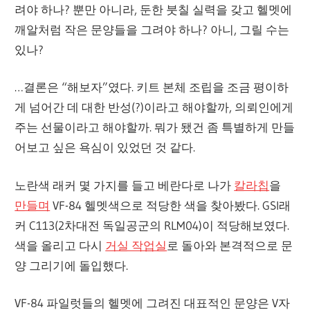
려야 하나? 뿐만 아니라, 둔한 붓칠 실력을 갖고 헬멧에
깨알처럼 작은 문양들을 그려야 하나? 아니, 그릴 수는
있나?
…결론은 “해보자”였다. 키트 본체 조립을 조금 평이하
게 넘어간 데 대한 반성(?)이라고 해야할까, 의뢰인에게
주는 선물이라고 해야할까. 뭐가 됐건 좀 특별하게 만들
어보고 싶은 욕심이 있었던 것 같다.
노란색 래커 몇 가지를 들고 베란다로 나가
칼라칩
을
만들며
VF-84 헬멧색으로 적당한 색을 찾아봤다. GSI래
커 C113(2차대전 독일공군의 RLM04)이 적당해보였다.
색을 올리고 다시
거실 작업실
로 돌아와 본격적으로 문
양 그리기에 돌입했다.
VF-84 파일럿들의 헬멧에 그려진 대표적인 문양은 V자