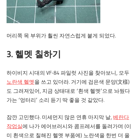
머리쪽 목 부위가 훨씬 자연스럽게 붙게 되었다.
3. 헬멧 칠하기
하이비지 시대의 VF-84 파일럿 사진을 찾아보니, 모두
노란색 헬멧
을 쓰고 있더라. 거기에 검은색 문양(文樣)
도 그려져있어, 지금 상태대로 ‘흰색 헬멧’으로 놔뒀다
가는 ‘엉터리’ 소리 듣기 딱 좋을 것 같았다.
잠깐 고민했다. 미세먼지 많은 연휴 마지막 날,
베란다
작업실
에 나가 에어브러시와 콤프레서를 돌려가며 (이
미 흰색으로 칠해진 헬멧 부품에) 노란색을 한번 더 올