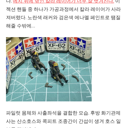
다.
에치 위에 덮인 칼라 레이어가 너무 잘 벗겨진다.
이
젝션 핸들 중 하나가 가공과정에서 칼라 레이어가 사라
져버렸다. 노란색 래커와 검은색 에나멜 페인트로 땜질
해줄 수밖에…
파일럿 몸체와 사출좌석을 결합한 모습. 후방 화기관제
사는 산소호스와 콕피트 조종간이 간섭이 생겨 호스 일