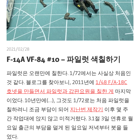
2021/02/28
쭝
F-14A VF-84 #10 – 파일럿 색칠하기
파일럿은 오랜만에 칠한다. 1/72에서는 사실상 처음인
것 같다. 블로그를 찾아보니, 2011년에
1/48 F/A-18C
호넷을 만들면서 파일럿과 갑판요원을 칠한 게
마지막
이었다. 10년만에(…), 그것도 1/72로는 처음 파일럿을
칠하려니 조금 부담이 되어
지난번 제작기
이후 몇 주
간 작업대에 앉지 않고 미적거렸다. 3.1절 3일 연휴로 월
요일 출근의 부담을 덜게 된 일요일 저녁부터 붓을 들
었다.