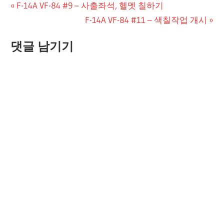
글
Previous
F-14A VF-84 #9 – 사출좌석, 헬멧 칠하기
Post:
Next
F-14A VF-84 #11 – 색칠작업 개시
탐
Post:
색
댓글 남기기