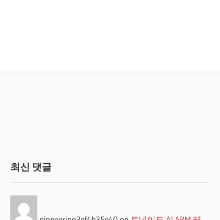
최신 댓글
pioneering3ef4b35e40
on
토네이도 ALARM 레