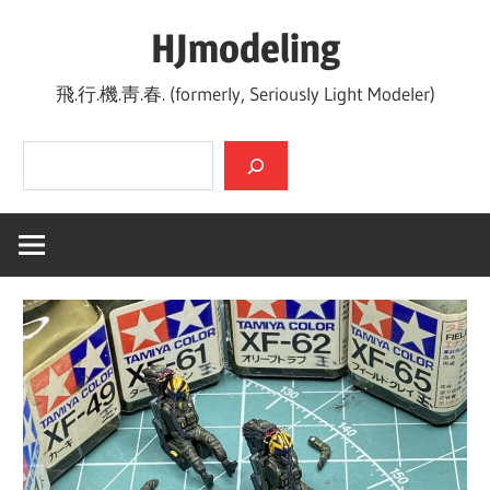
Skip
HJmodeling
to
content
飛.行.機.靑.春. (formerly, Seriously Light Modeler)
검색