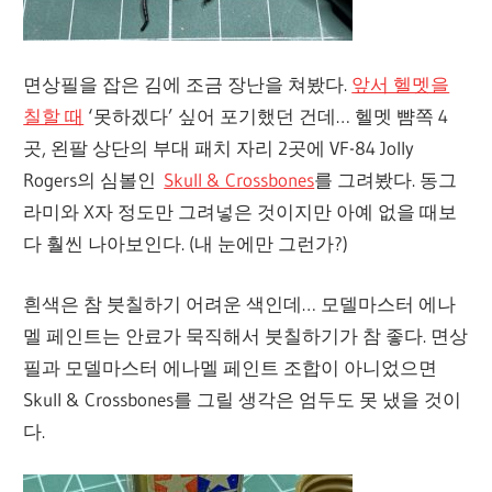
면상필을 잡은 김에 조금 장난을 쳐봤다.
앞서 헬멧을
칠할 때
‘못하겠다’ 싶어 포기했던 건데… 헬멧 뺨쪽 4
곳, 왼팔 상단의 부대 패치 자리 2곳에 VF-84 Jolly
Rogers의 심볼인
Skull & Crossbones
를 그려봤다. 동그
라미와 X자 정도만 그려넣은 것이지만 아예 없을 때보
다 훨씬 나아보인다. (내 눈에만 그런가?)
흰색은 참 붓칠하기 어려운 색인데… 모델마스터 에나
멜 페인트는 안료가 묵직해서 붓칠하기가 참 좋다. 면상
필과 모델마스터 에나멜 페인트 조합이 아니었으면
Skull & Crossbones를 그릴 생각은 엄두도 못 냈을 것이
다.