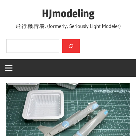
Skip
HJmodeling
to
content
飛.行.機.靑.春. (formerly, Seriously Light Modeler)
검색