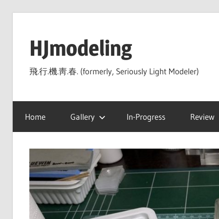
Skip
to
HJmodeling
content
飛.行.機.靑.春. (formerly, Seriously Light Modeler)
Home
Gallery
In-Progress
Review