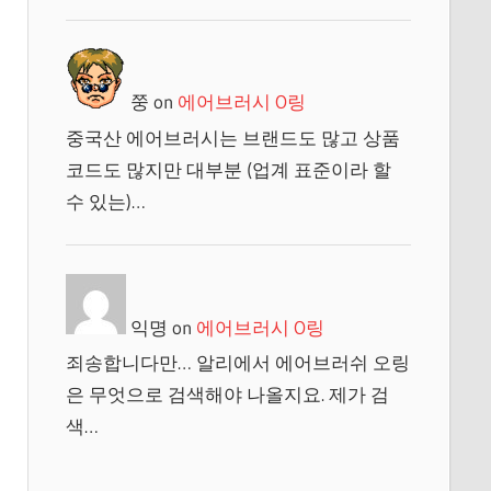
쭝
on
에어브러시 O링
중국산 에어브러시는 브랜드도 많고 상품
코드도 많지만 대부분 (업계 표준이라 할
수 있는)…
익명
on
에어브러시 O링
죄송합니다만… 알리에서 에어브러쉬 오링
은 무엇으로 검색해야 나올지요. 제가 검
색…