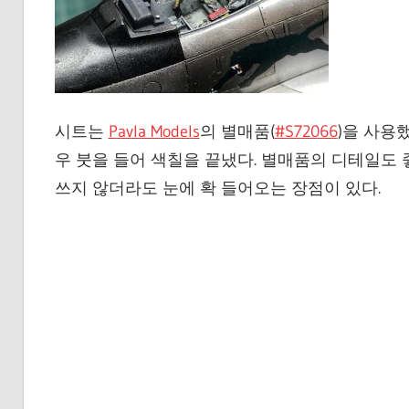
시트는
Pavla Models
의 별매품(
#S72066
)을 사용
우 붓을 들어 색칠을 끝냈다. 별매품의 디테일도
쓰지 않더라도 눈에 확 들어오는 장점이 있다.