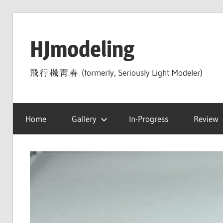
Skip
to
HJmodeling
content
飛.行.機.靑.春. (formerly, Seriously Light Modeler)
Home
Gallery
In-Progress
Review