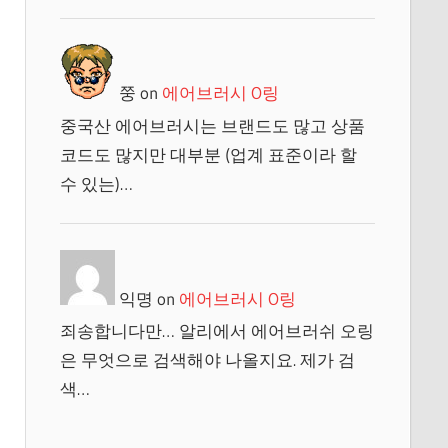
쭝
on
에어브러시 O링
중국산 에어브러시는 브랜드도 많고 상품
코드도 많지만 대부분 (업계 표준이라 할
수 있는)…
익명
on
에어브러시 O링
죄송합니다만… 알리에서 에어브러쉬 오링
은 무엇으로 검색해야 나올지요. 제가 검
색…