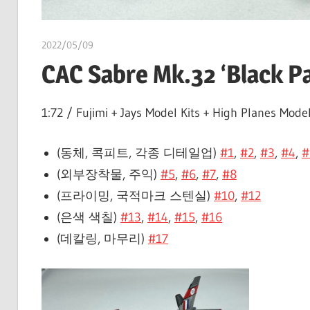
2022/05/09
쭝
CAC Sabre Mk.32 ‘Black P
1:72 / Fujimi + Jays Model Kits + High Planes Mod
(동체, 콕피트, 각종 디테일업)
#1
,
#2
,
#3
,
#4
,
#
(외부장착물, 주익)
#5
,
#6
,
#7
,
#8
(프라이밍, 국적마크 스텐실)
#10
,
#12
(은색 색칠)
#13
,
#14
,
#15
,
#16
(데칼링, 마무리)
#17