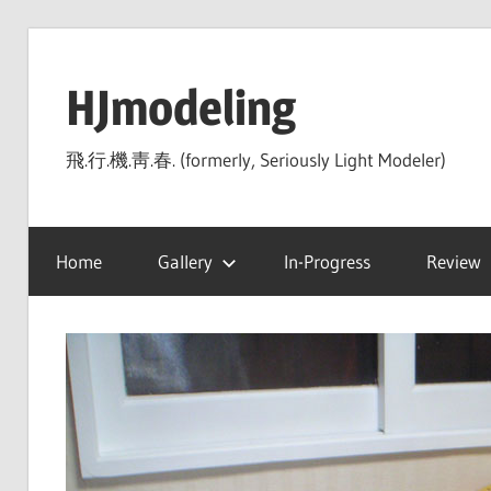
Skip
to
HJmodeling
content
飛.行.機.靑.春. (formerly, Seriously Light Modeler)
Home
Gallery
In-Progress
Review