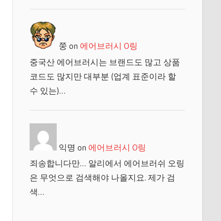
쭝
on
에어브러시 O링
중국산 에어브러시는 브랜드도 많고 상품
코드도 많지만 대부분 (업계 표준이라 할
수 있는)…
익명
on
에어브러시 O링
죄송합니다만… 알리에서 에어브러쉬 오링
은 무엇으로 검색해야 나올지요. 제가 검
색…