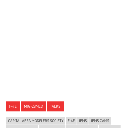
F-4E
MIG-23MLD
TALKS
CAPITAL AREA MODELERS SOCIETY
F-4E
IPMS
IPMS CAMS