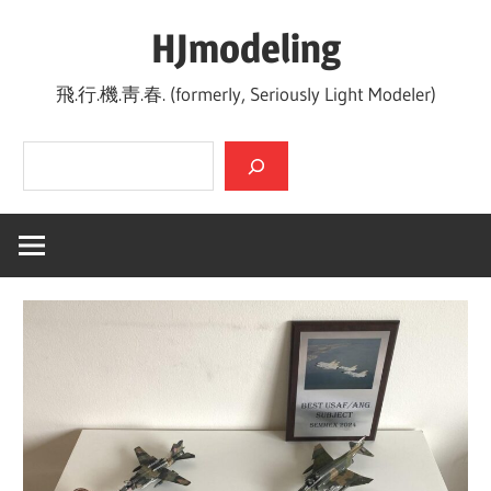
Skip
HJmodeling
to
content
飛.行.機.靑.春. (formerly, Seriously Light Modeler)
검색