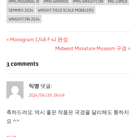
IPMS REGIONAL IV
IPMS WARREN
IPMS WRIGHTCON
MIG-23MLD
SEMMEX 2024
WRIGHT FIELD SCALE MODELERS
WRIGHTCON 2024
글
Previous
Monogram 1/48 F-4J 완성
Post:
Next
Midwest Miniature Museum 구경
탐
Post:
색
3 comments
익명
댓글:
2024/04/29, 06:48
축하드려요. 역시 좋은 작품은 국경을 달리해도 통하지
요 ^^