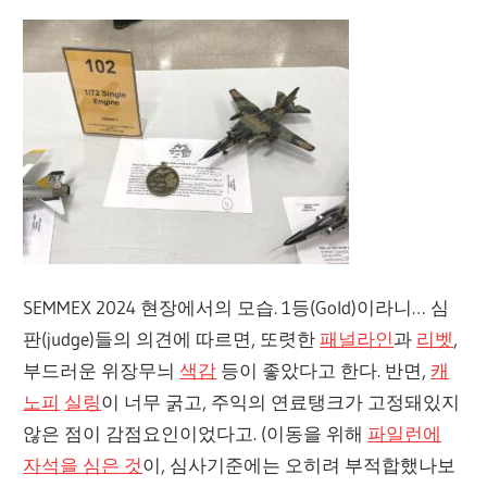
SEMMEX 2024 현장에서의 모습. 1등(Gold)이라니… 심
판(judge)들의 의견에 따르면, 또렷한
패널라인
과
리벳
,
부드러운 위장무늬
색감
등이 좋았다고 한다. 반면,
캐
노피
실링
이 너무 굵고, 주익의 연료탱크가 고정돼있지
않은 점이 감점요인이었다고. (이동을 위해
파일런에
자석을 심은 것
이, 심사기준에는 오히려 부적합했나보