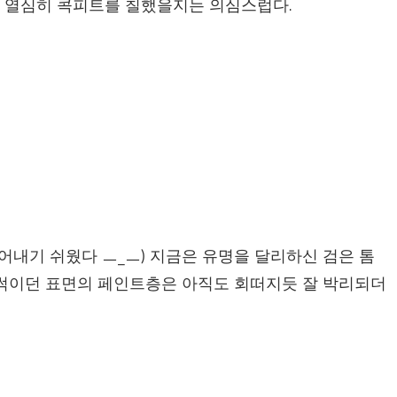
 열심히 콕피트를 칠했을지는 의심스럽다.
어내기 쉬웠다 ㅡ_ㅡ) 지금은 유명을 달리하신 검은 톰
 썩이던 표면의 페인트층은 아직도 회떠지듯 잘 박리되더