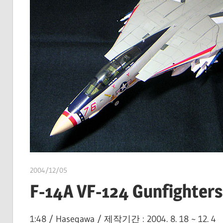
2004/12/05
쭝
F-14A VF-124 Gunfighters 
1:48 / Hasegawa / 제작기간 : 2004. 8. 18 ~ 12. 4