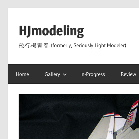
Skip
to
HJmodeling
content
飛.行.機.靑.春. (formerly, Seriously Light Modeler)
Home
Gallery
In-Progress
Review