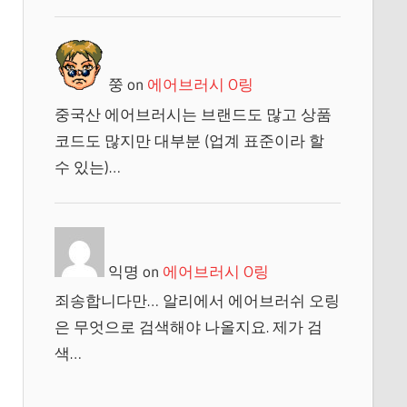
쭝
on
에어브러시 O링
중국산 에어브러시는 브랜드도 많고 상품
코드도 많지만 대부분 (업계 표준이라 할
수 있는)…
익명
on
에어브러시 O링
죄송합니다만… 알리에서 에어브러쉬 오링
은 무엇으로 검색해야 나올지요. 제가 검
색…