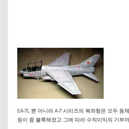
EA-7L 뿐 아니라 A-7 시리즈의 복좌형은 모두
등이 좀 불룩해졌고 그에 따라 수직미익의 기부까