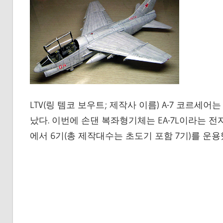
LTV(링 템코 보우트; 제작사 이름) A-7 코르
났다. 이번에 손댄 복좌형기체는 EA-7L이라는 전
에서 6기(총 제작대수는 초도기 포함 7기)를 운용