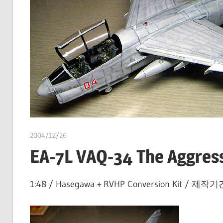
2004/12/26
쭝
EA-7L VAQ-34 The Aggres
1:48 / Hasegawa + RVHP Conversion Kit / 제작기간 :