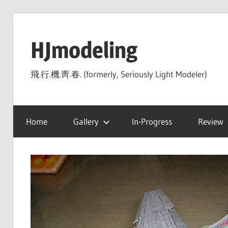
Skip
to
HJmodeling
content
飛.行.機.靑.春. (formerly, Seriously Light Modeler)
Home
Gallery
In-Progress
Review