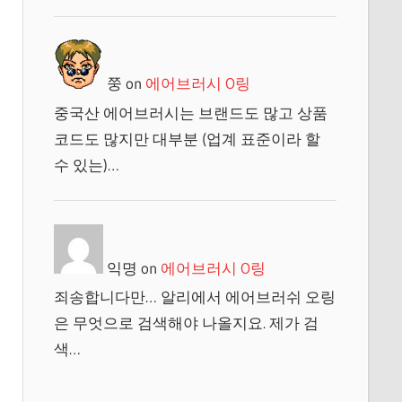
쭝
on
에어브러시 O링
중국산 에어브러시는 브랜드도 많고 상품
코드도 많지만 대부분 (업계 표준이라 할
수 있는)…
익명
on
에어브러시 O링
죄송합니다만… 알리에서 에어브러쉬 오링
은 무엇으로 검색해야 나올지요. 제가 검
색…