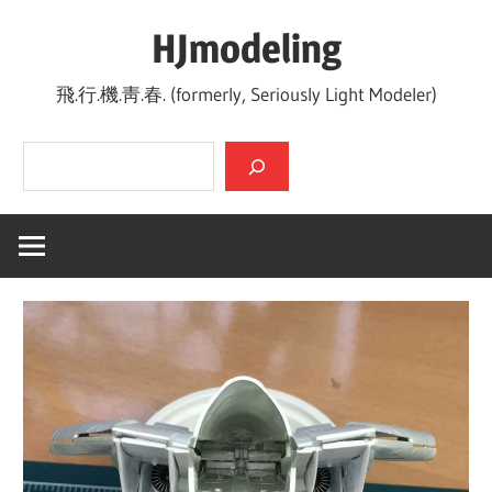
Skip
HJmodeling
to
content
飛.行.機.靑.春. (formerly, Seriously Light Modeler)
검색