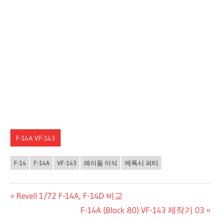
F-14A VF-143
F-14
F-14A
VF-143
레이돔 이식
에폭시 퍼티
글
Previous
Revell 1/72 F-14A, F-14D 비교
Post:
Next
F-14A (Block 80) VF-143 제작기 03
탐