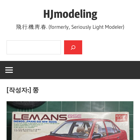
Skip
HJmodeling
to
content
飛.行.機.靑.春. (formerly, Seriously Light Modeler)
검색
[작성자:]
쭝