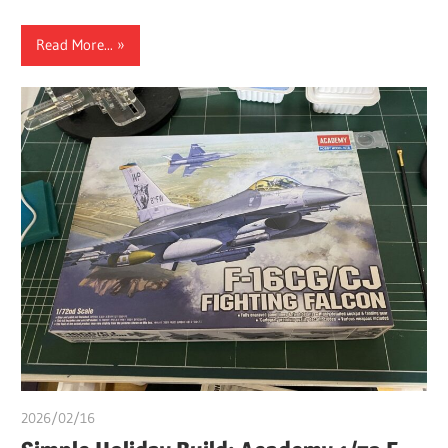
Read More...
2026/02/16
쭝