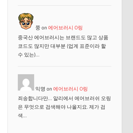
쭝
on
에어브러시 O링
중국산 에어브러시는 브랜드도 많고 상품
코드도 많지만 대부분 (업계 표준이라 할
수 있는)…
익명
on
에어브러시 O링
죄송합니다만… 알리에서 에어브러쉬 오링
은 무엇으로 검색해야 나올지요. 제가 검
색…