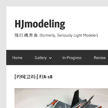
Skip
to
HJmodeling
content
飛.行.機.靑.春. (formerly, Seriously Light Modeler)
Home
Gallery
In-Progress
Review
[카테고리:]
F/A-18