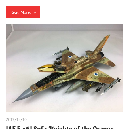
Read More...
2017/12/10
쭝
IAF F-16I Sufa ‘Knights of the Orange