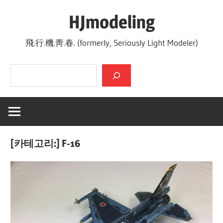
Skip
HJmodeling
to
content
飛.行.機.靑.春. (formerly, Seriously Light Modeler)
검색
[카테고리:]
F-16