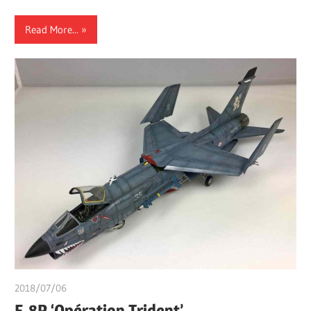
Read More...
2018/07/06
쭝
F-8P ‘Opération Trident’