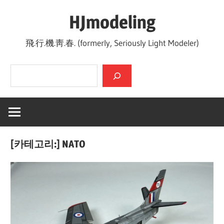
Skip
HJmodeling
to
content
飛.行.機.靑.春. (formerly, Seriously Light Modeler)
검색
[카테고리:]
NATO