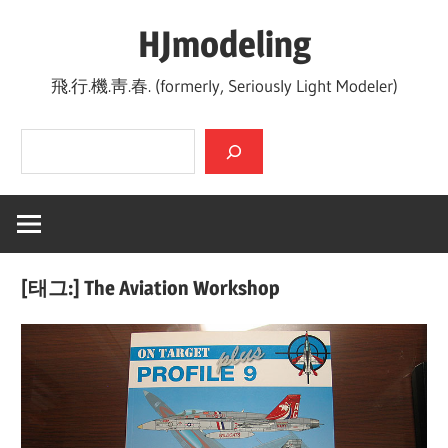
Skip
HJmodeling
to
content
飛.行.機.靑.春. (formerly, Seriously Light Modeler)
검색
[태그:]
The Aviation Workshop