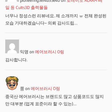
pioneering3ef4b35e40
on
토네이도 ALARM 레
일 등 Cults3D 출력물들
너무나 정성스런 리뷰네요. 제 소개까지 ㅠ 전체 완성된
모습 기대하겠습니다~ 의뢰 감사드립…
익명
on
에어브러시 O링
감사합니다.
쭝
on
에어브러시 O링
중국산 에어브러시는 브랜드도 많고 상품코드도 많지
만 대부분 (업계 표준이라 할 수 있는)…