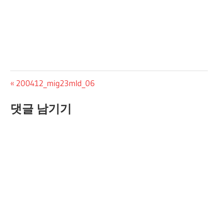
글
Previous
200412_mig23mld_06
Post:
탐
댓글 남기기
색