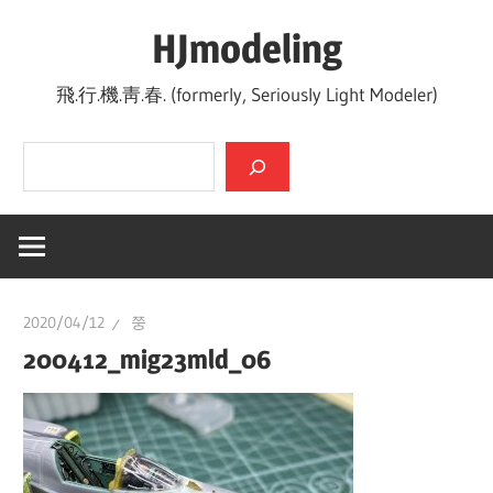
Skip
HJmodeling
to
content
飛.行.機.靑.春. (formerly, Seriously Light Modeler)
검색
2020/04/12
쭝
200412_mig23mld_06