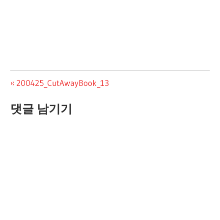
글
Previous
200425_CutAwayBook_13
Post:
탐
댓글 남기기
색