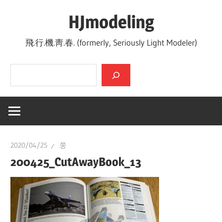
Skip
HJmodeling
to
content
飛.行.機.靑.春. (formerly, Seriously Light Modeler)
검색
2020/04/25
쭝
200425_CutAwayBook_13