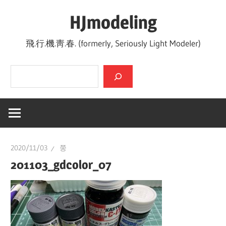
Skip
HJmodeling
to
content
飛.行.機.靑.春. (formerly, Seriously Light Modeler)
검색
2020/11/03
쭝
201103_gdcolor_07