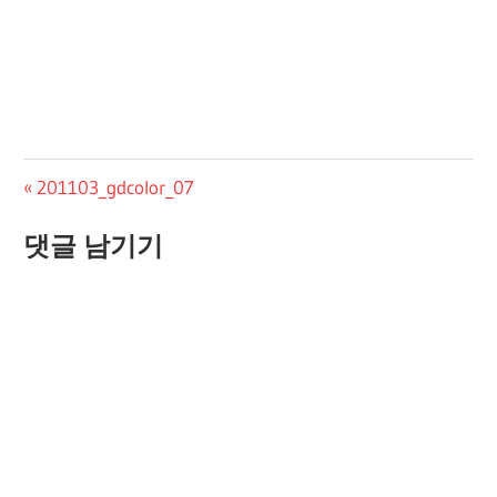
글
Previous
201103_gdcolor_07
Post:
탐
댓글 남기기
색