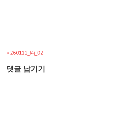
글
Previous
260111_f4j_02
Post:
탐
댓글 남기기
색