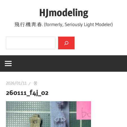
Skip
HJmodeling
to
content
飛.行.機.靑.春. (formerly, Seriously Light Modeler)
검색
2026/01/11
쭝
260111_f4j_02