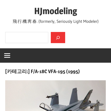
Skip
HJmodeling
to
content
飛.行.機.靑.春. (formerly, Seriously Light Modeler)
검색
[카테고리:]
F/A-18C VFA-195 (1995)