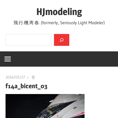
Skip
HJmodeling
to
content
飛.行.機.靑.春. (formerly, Seriously Light Modeler)
검색
2016/05/17
쭝
f14a_bicent_03