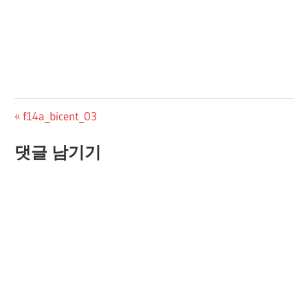
글
Previous
f14a_bicent_03
Post:
탐
댓글 남기기
색