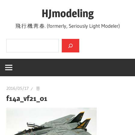
Skip
HJmodeling
to
content
飛.行.機.靑.春. (formerly, Seriously Light Modeler)
검색
2016/05/17
쭝
f14a_vf21_01