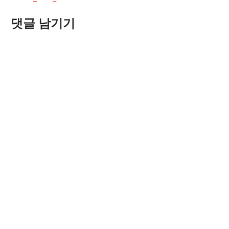
Post:
탐
댓글 남기기
색