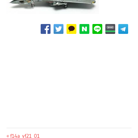
글
Previous
f14a_vf21_01