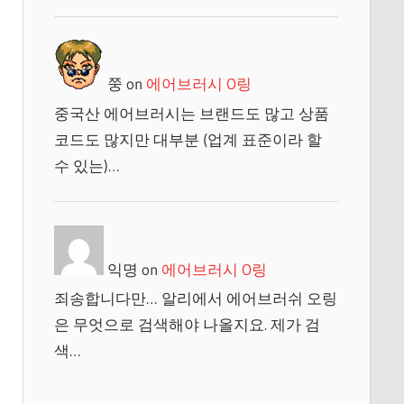
쭝
on
에어브러시 O링
중국산 에어브러시는 브랜드도 많고 상품
코드도 많지만 대부분 (업계 표준이라 할
수 있는)…
익명
on
에어브러시 O링
죄송합니다만… 알리에서 에어브러쉬 오링
은 무엇으로 검색해야 나올지요. 제가 검
색…