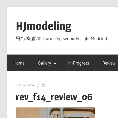
Skip
to
HJmodeling
content
飛.行.機.靑.春. (formerly, Seriously Light Modeler)
Home
Gallery
In-Progress
Review
2016/02/14
쭝
rev_f14_review_06