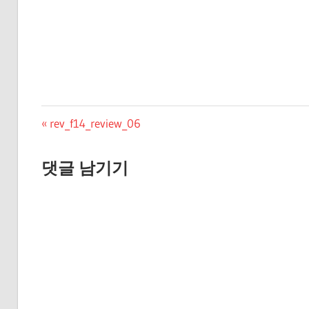
글
Previous
rev_f14_review_06
Post:
탐
댓글 남기기
색