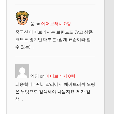
쭝
on
에어브러시 O링
중국산 에어브러시는 브랜드도 많고 상품
코드도 많지만 대부분 (업계 표준이라 할
수 있는)…
익명
on
에어브러시 O링
죄송합니다만… 알리에서 에어브러쉬 오링
은 무엇으로 검색해야 나올지요. 제가 검
색…