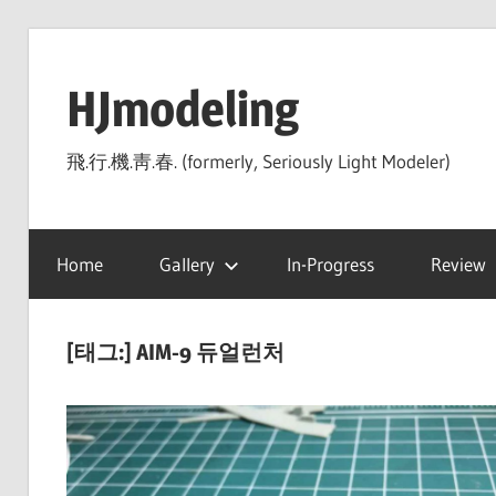
Skip
to
HJmodeling
content
飛.行.機.靑.春. (formerly, Seriously Light Modeler)
Home
Gallery
In-Progress
Review
[태그:]
AIM-9 듀얼런처