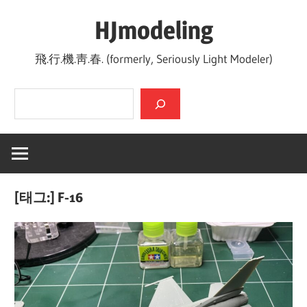
Skip
HJmodeling
to
content
飛.行.機.靑.春. (formerly, Seriously Light Modeler)
검색
[태그:]
F-16