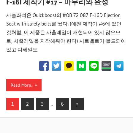
F-16I 제작기 #17 – 마무리와 완성
사출좌석은 Quickboost의 #QB 72 087 F-16D Ejection
Seat with safety belts를 썼다. (예전 제작기 #6에 썼던
것처럼, 이 제품은 사출레일이 재현되어 있지 않으므
로, 사출레일을 자작해줘야 한다) 시트벨트가 몰드되어
있고 디테일도
Read More...
글
Next
1
2
3
…
6
»
Posts
페
이