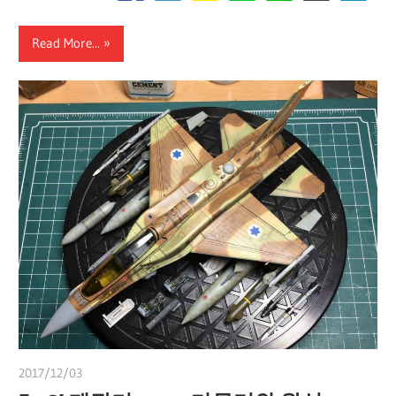
Read More...
2017/12/03
쭝