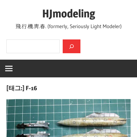
Skip
HJmodeling
to
content
飛.行.機.靑.春. (formerly, Seriously Light Modeler)
검색
[태그:]
F-16