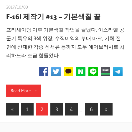
2017/10/09
쭝
F-16I 제작기 #13 – 기본색칠 끝
프리셰이딩 이후 기본색칠 작업을 끝냈다. 이스라엘 공
군기 특유의 3색 위장, 수직미익의 부대 마크, 기체 전
면에 산재한 각종 센서류 등까지 모두 에어브러시로 처
리하느라 조금 힘들었다.
Read More...
글
Previous
Next
«
1
2
3
4
…
6
»
Posts
Posts
페
이