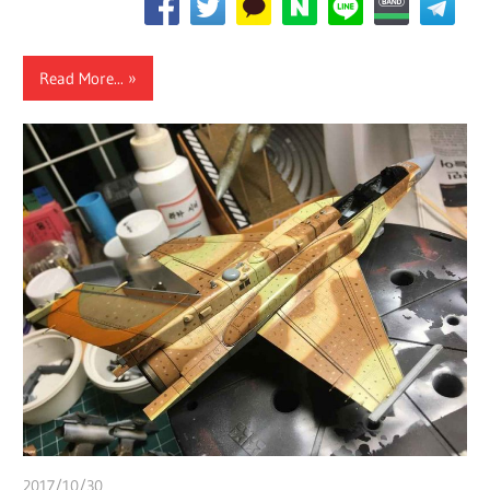
Read More...
2017/10/30
쭝