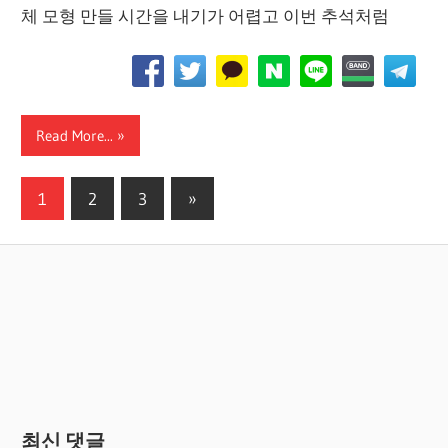
체 모형 만들 시간을 내기가 어렵고 이번 추석처럼
Read More...
글
Next
1
2
3
»
Posts
페
이
지
매
김
최신 댓글