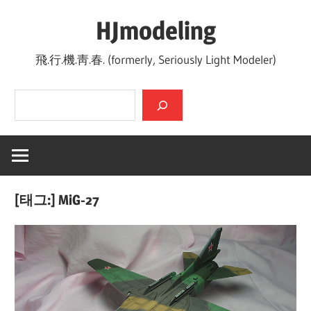
Skip
HJmodeling
to
content
飛.行.機.靑.春. (formerly, Seriously Light Modeler)
검색
[태그:]
MiG-27