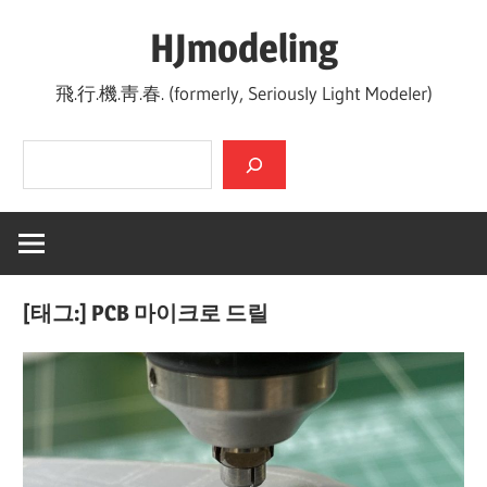
Skip
HJmodeling
to
content
飛.行.機.靑.春. (formerly, Seriously Light Modeler)
검색
[태그:]
PCB 마이크로 드릴