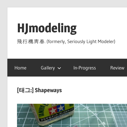
Skip
to
HJmodeling
content
飛.行.機.靑.春. (formerly, Seriously Light Modeler)
Home
Gallery
In-Progress
Review
[태그:]
Shapeways