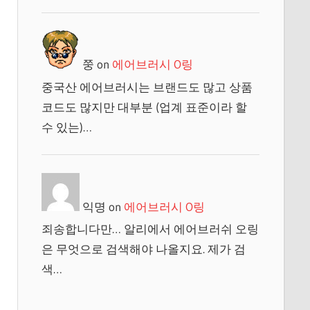
쭝
on
에어브러시 O링
중국산 에어브러시는 브랜드도 많고 상품
코드도 많지만 대부분 (업계 표준이라 할
수 있는)…
익명
on
에어브러시 O링
죄송합니다만… 알리에서 에어브러쉬 오링
은 무엇으로 검색해야 나올지요. 제가 검
색…