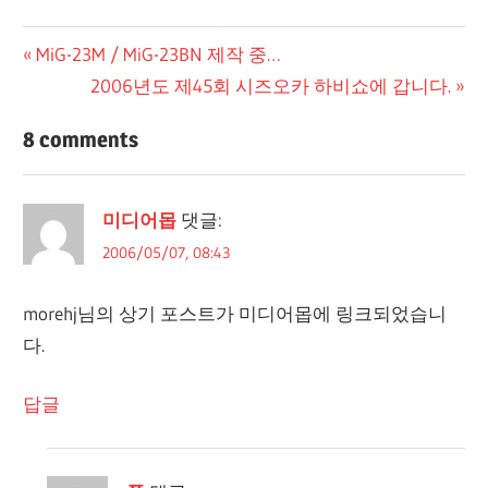
글
Previous
MiG-23M / MiG-23BN 제작 중…
Post:
Next
2006년도 제45회 시즈오카 하비쇼에 갑니다.
탐
Post:
색
8 comments
미디어몹
댓글:
2006/05/07, 08:43
morehj님의 상기 포스트가 미디어몹에 링크되었습니
다.
답글