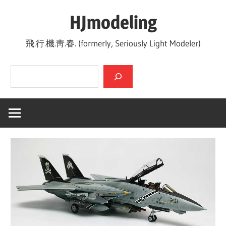
Skip
HJmodeling
to
content
飛.行.機.靑.春. (formerly, Seriously Light Modeler)
검색