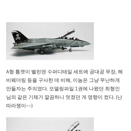
A형 톰캣이 벨린덴 수퍼디테일 세트에 공대공 무장, 헤
비웨더링 등을 구사한 데 비해, 이놈은 그냥 무난하게
만들자는 주의였다. 모델링파일 1권에 나왔던 최형인
님의 같은 기체가 깔끔하니 멋졌던 게 영향이 컸다. (난
따라쟁이~~)