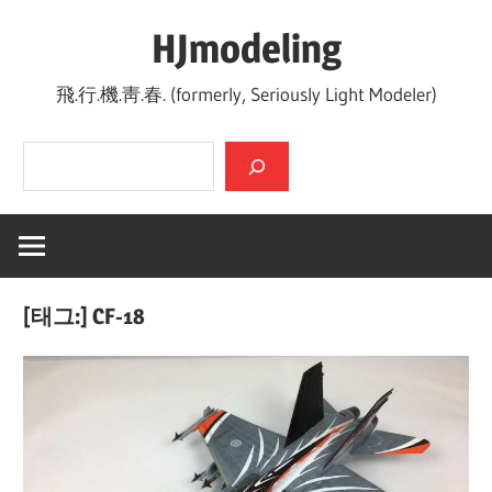
Skip
HJmodeling
to
content
飛.行.機.靑.春. (formerly, Seriously Light Modeler)
검색
[태그:]
CF-18