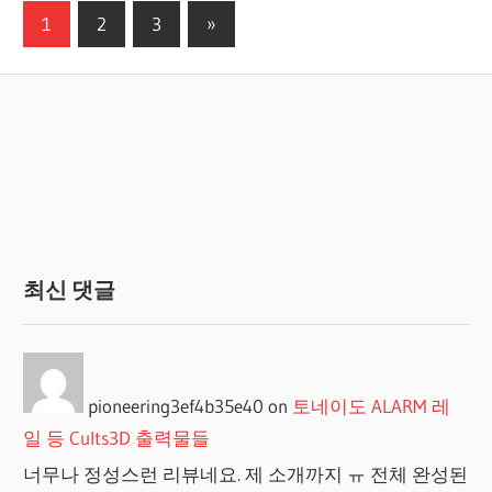
글
Next
1
2
3
»
Posts
페
이
지
매
김
최신 댓글
pioneering3ef4b35e40
on
토네이도 ALARM 레
일 등 Cults3D 출력물들
너무나 정성스런 리뷰네요. 제 소개까지 ㅠ 전체 완성된